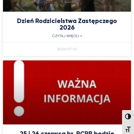
Dzień Rodzicielstwa Zastępczego
2026
CZYTAJ WIĘCEJ »
2026-07-01
Wysok
Wielk
25 i 26 czerwca br. PCPR będzie