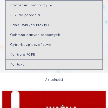
Strategie i programy
Pliki do pobrania
Bank Dobrych Praktyk
Ochrona danych osobowych
Cyberbezpieczeństwo
Kontrole PCPR
Kontakt
Aktualności
S
S
S
S
S
S
S
S
S
S
t
t
t
t
t
t
t
t
t
t
r
r
r
r
r
r
r
r
r
r