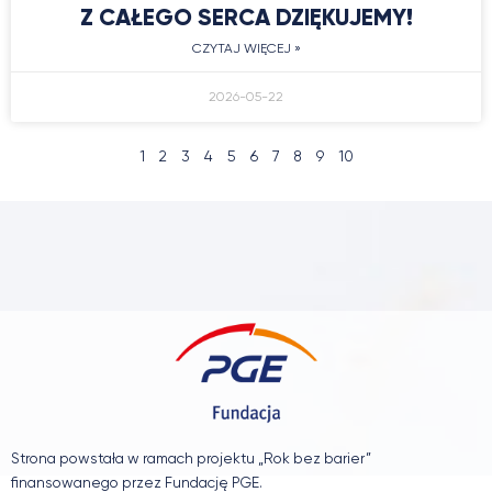
Z CAŁEGO SERCA DZIĘKUJEMY!
CZYTAJ WIĘCEJ »
2026-05-22
1
2
3
4
5
6
7
8
9
10
Strona powstała w ramach projektu „Rok bez barier”
finansowanego przez Fundację PGE.