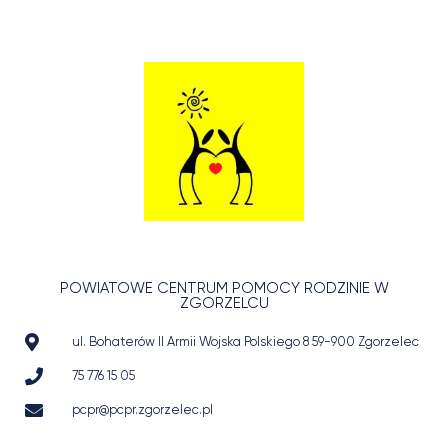
POWIATOWE CENTRUM POMOCY RODZINIE W
ZGORZELCU
ul. Bohaterów II Armii Wojska Polskiego 8 59-900 Zgorzelec
75 776 15 05
pcpr@pcpr.zgorzelec.pl