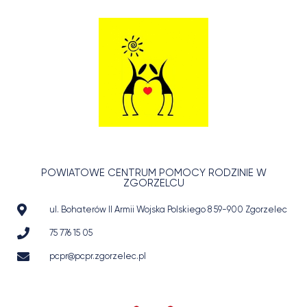
POWIATOWE CENTRUM POMOCY RODZINIE W
ZGORZELCU
ul. Bohaterów II Armii Wojska Polskiego 8 59-900 Zgorzelec
75 776 15 05
pcpr@pcpr.zgorzelec.pl