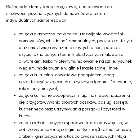
Różnorodne formy terapii zajęciowej, dostosowane do
możliwości psychofizycznych domowników oraz ich
indywidualnych zainteresowań.
zajęcia plastyczne mają na celu rozwijanie wyobraźni
domowników, ich zdolności manualnych, poczucia estetyki
oraz umożliwiają wyrażenie ukrytych emocji poprzez
użycie różnorodnych technik plastycznych malowanie
akwarelami, farbami olejnymi, malowanie na szkle, rysunek
węglem, modelowanie w glinie i masie solnej i inne.
zajęcia kulturalno-oświatowe podopieczni mogą
uczestniczyć w zajęciach muzycznych (granie i śpiewanie,
relaks przy muzyce),
zajęcia kulinarne podopieczni maja możliwość nauczenia
się przygotowywania prostych posiłków, obsługi sprzętu
kuchennego oraz utrzymywania porządku i czystości w
kuchni.
zajęcia rehabilitacyjne i sportowe, które odbywają się w
dobrze wyposażonej sali gimnastycznej (bieżnia ruchowa,
drabinki gimnastyczne, atlas do ćwiczeń siłowych).Maja