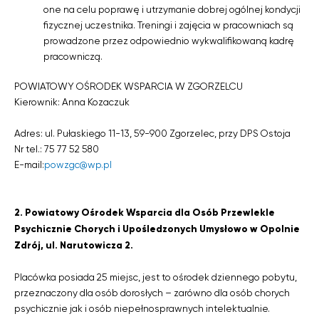
one na celu poprawę i utrzymanie dobrej ogólnej kondycji
fizycznej uczestnika. Treningi i zajęcia w pracowniach są
prowadzone przez odpowiednio wykwalifikowaną kadrę
pracowniczą.
POWIATOWY OŚRODEK WSPARCIA W ZGORZELCU
Kierownik: Anna Kozaczuk
Adres: ul. Pułaskiego 11-13, 59-900 Zgorzelec, przy DPS Ostoja
Nr tel.: 75 77 52 580
E-mail:
powzgc@wp.pl
2.
Powiatowy Ośrodek Wsparcia dla Osób Przewlekle
Psychicznie Chorych i Upośledzonych Umysłowo w Opolnie
Zdrój, ul. Narutowicza 2.
Placówka posiada 25 miejsc, jest to ośrodek dziennego pobytu,
przeznaczony dla osób dorosłych – zarówno dla osób chorych
psychicznie jak i osób niepełnosprawnych intelektualnie.