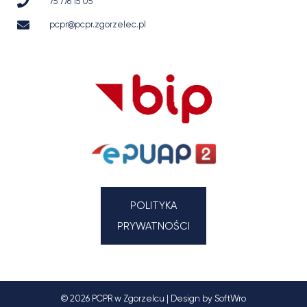
75 776 15 05
pcpr@pcpr.zgorzelec.pl
POLITYKA
PRYWATNOŚCI
© 2026 PCPR w Zgorzelcu | Design by SoftWro