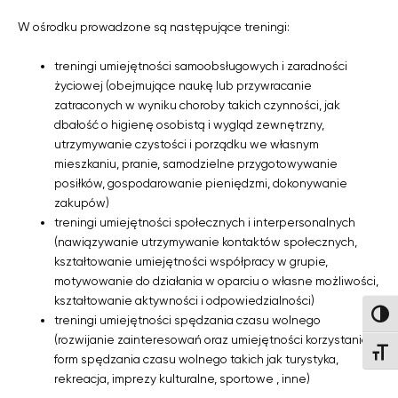
W ośrodku prowadzone są następujące treningi:
treningi umiejętności samoobsługowych i zaradności
życiowej (obejmujące naukę lub przywracanie
zatraconych w wyniku choroby takich czynności, jak
dbałość o higienę osobistą i wygląd zewnętrzny,
utrzymywanie czystości i porządku we własnym
mieszkaniu, pranie, samodzielne przygotowywanie
posiłków, gospodarowanie pieniędzmi, dokonywanie
zakupów)
treningi umiejętności społecznych i interpersonalnych
(nawiązywanie utrzymywanie kontaktów społecznych,
kształtowanie umiejętności współpracy w grupie,
motywowanie do działania w oparciu o własne możliwości,
kształtowanie aktywności i odpowiedzialności)
Wysok
treningi umiejętności spędzania czasu wolnego
(rozwijanie zainteresowań oraz umiejętności korzystania z
Wielk
form spędzania czasu wolnego takich jak turystyka,
rekreacja, imprezy kulturalne, sportowe , inne)