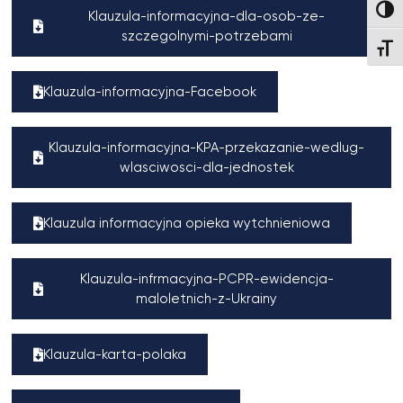
Wysok
Klauzula-informacyjna-dla-osob-ze-
szczegolnymi-potrzebami
Wielk
Klauzula-informacyjna-Facebook
Klauzula-informacyjna-KPA-przekazanie-wedlug-
wlasciwosci-dla-jednostek
Klauzula informacyjna opieka wytchnieniowa
Klauzula-infrmacyjna-PCPR-ewidencja-
maloletnich-z-Ukrainy
Klauzula-karta-polaka