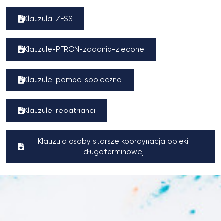
Klauzula-ZFSS
Klauzule-PFRON-zadania-zlecone
Klauzule-pomoc-spoleczna
Klauzule-repatrianci
Klauzula osoby starsze koordynacja opieki
długoterminowej