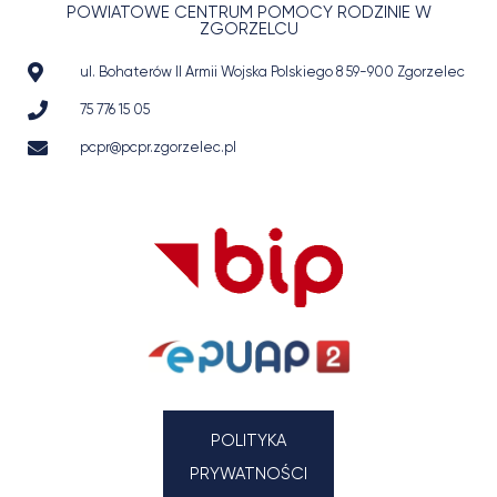
POWIATOWE CENTRUM POMOCY RODZINIE W
ZGORZELCU
ul. Bohaterów II Armii Wojska Polskiego 8 59-900 Zgorzelec
75 776 15 05
pcpr@pcpr.zgorzelec.pl
POLITYKA
PRYWATNOŚCI