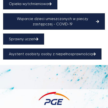
Opieka wytchnieniowa
Wsparcie dzieci umieszczonych w pieczy
zastępczej - COVID-19
Sprawny uczeń
Asystent osobisty osoby z niepełnosprawnością