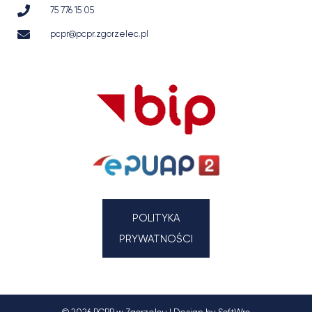
75 776 15 05
pcpr@pcpr.zgorzelec.pl
POLITYKA
PRYWATNOŚCI