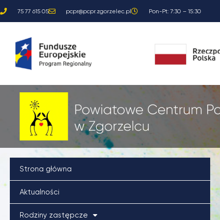
Przejdź
75 77 615 05
pcpr@pcpr.zgorzelec.pl
Pon-Pt: 7:30 – 15:30
do
treści
Strona główna
Aktualności
Rodziny zastępcze