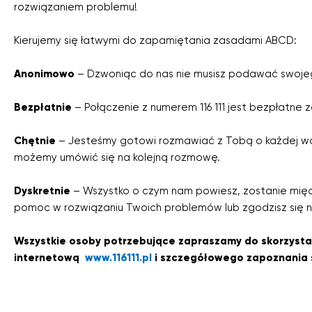
rozwiązaniem problemu!
Kierujemy się łatwymi do zapamiętania zasadami ABCD:
Anonimowo
– Dzwoniąc do nas nie musisz podawać swojego
Bezpłatnie
– Połączenie z numerem 116 111 jest bezpłatne 
Chętnie
– Jesteśmy gotowi rozmawiać z Tobą o każdej ważn
możemy umówić się na kolejną rozmowę.
Dyskretnie
– Wszystko o czym nam powiesz, zostanie między
pomoc w rozwiązaniu Twoich problemów lub zgodzisz się n
Wszystkie osoby potrzebujące zapraszamy do skorzystani
internetową
www.116111.pl
i szczegółowego zapoznania s