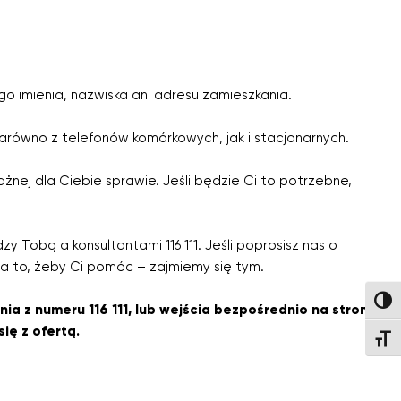
 imienia, nazwiska ani adresu zamieszkania.
zarówno z telefonów komórkowych, jak i stacjonarnych.
ej dla Ciebie sprawie. Jeśli będzie Ci to potrzebne,
 Tobą a konsultantami 116 111. Jeśli poprosisz nas o
a to, żeby Ci pomóc – zajmiemy się tym.
Wysok
a z numeru 116 111, lub wejścia bezpośrednio na stronę
ię z ofertą.
Wielk