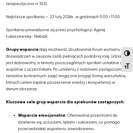
terapeutyczna nr 103).
Najbliższe spotkania – 23 luty 2026r. w godzinach 9:00 i 11:00
Spotkania prowadzone są przez psychologa p. Agatę
Łukaszewską- Słabiak.
Grupy wsparcia
dają możliwość zbudowania forum wymiany
Wysok
doświadczeń w zespole osób pełniących podobną rolę. Udział
jest dobrowolny, a tematy poszczególnych spotkań ustalane są
Wielk
wspólnie z uczestnikami. Po ustaleniu z rodzinami zastępczymi
tematów konkretnych zajęć mogą one przyjąć formę warsztatów,
których celem będzie poszerzenie wiedzy i kompetencji w
danym obszarze.
Kluczowe cele grup wsparcia dla opiekunów zastępczych:
Wsparcie emocjonalne:
Oferowanie przestrzeni do
dzielenia się uczuciami, lękami i sukcesami, co pomaga
przeciwdziałać wypaleniu zawodowemu.