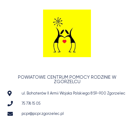
POWIATOWE CENTRUM POMOCY RODZINIE W
ZGORZELCU
ul. Bohaterów II Armii Wojska Polskiego 8 59-900 Zgorzelec
75 776 15 05
pcpr@pcpr.zgorzelec.pl