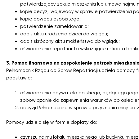
potwierdzający zakup mieszkania lub umowa najmu m
kopię decyzji wojewody w sprawie potwierdzenia p
kopię dowodu osobistego;
potwierdzenie zameldowania;
odpis aktu urodzenia dzieci do wglądu;
odpis skrócony aktu małżeństwa do wglądu;
oświadczenie repatrianta wskazujące nr konta ban
3. Pomoc finansowa na zaspokojenie potrzeb mieszkani
Pełnomocnik Rządu do Spraw Repatriacji udziela pomocy f
podstawie:
oświadczenia obywatela polskiego, będącego jego
zobowiązanie do zapewnienia warunków do osiedlenia 
decyzji Pełnomocnika w sprawie przyznania miejsca
Pomocy udziela się w formie dopłaty do:
czynszu najmu lokalu mieszkalnego lub budynku mieszk