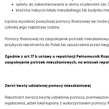
opłaty do zakwaterowania w domu studenckim (do 30
kosztów nabycia lokalu mieszkalnego lub budynku mie
Łączna wysokość powyższej pomocy finansowej nie może p
członka jego najbliższej rodziny.
Pomocy finansowej na zaspokojenie potrzeb mieszkaniowych
przybycia repatrianta do Polski lub opuszczenia przez ni
Zgodnie z art.17 b ustawy o repatriacji Pełnomocnik Rzą
zaspokojenie potrzeb mieszkaniowych, na wniosek repat
Zwrot kwoty udzielonej pomocy mieszkaniowej
Repatriant zwraca kwotę udzielonej pomocy, pomniejszoną o
wypłacenia, jeżeli lokal kupiony z wykorzystaniem pomocy 