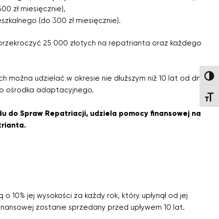
0 zł miesięcznie),
szkalnego (do 300 zł miesięcznie).
rzekroczyć 25 000 złotych na repatrianta oraz każdego
Wysok
 można udzielać w okresie nie dłuższym niż 10 lat od dnia
ego ośrodka adaptacyjnego.
Wielk
du do Spraw Repatriacji, udziela pomocy finansowej na
rianta.
 10% jej wysokości za każdy rok, który upłynął od jej
finansowej zostanie sprzedany przed upływem 10 lat.