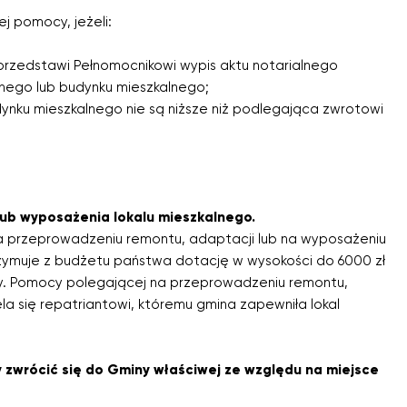
j pomocy, jeżeli:
 przedstawi Pełnomocnikowi wypis aktu notarialnego
lnego lub budynku mieszkalnego;
dynku mieszkalnego nie są niższe niż podlegająca zwrotowi
ub wyposażenia lokalu mieszkalnego.
a przeprowadzeniu remontu, adaptacji lub na wyposażeniu
rzymuje z budżetu państwa dotację w wysokości do 6000 zł
ziny. Pomocy polegającej na przeprowadzeniu remontu,
la się repatriantowi, któremu gmina zapewniła lokal
y zwrócić się do Gminy właściwej ze względu na miejsce