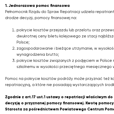
1. Jednorazowa pomoc finansowa
Pełnomocnik Rządu do Spraw Repatriacji udziela repatriant
drodze decyzji, pomocy finansowej na:
pokrycie kosztów przejazdu lub przelotu oraz przewo
dwukrotnej ceny biletu kolejowego ze stacji najbliżs
Polsce;
zagospodarowanie i bieżące utrzymanie, w wysoko
wynagrodzenia brutto;
pokrycie kosztów związanych z podjęciem w Polsce
szkolnemu w wysokości przeciętnego miesięcznego 
Pomoc na pokrycie kosztów podróży może przyznać też kon
repatriacyjną, a które nie posiadają wystarczających śro
Zgodnie z art.17 ust.1 ustawy o repatriacji właściwym d
decyzję o przyznanej pomocy finansowej. Kwotę pomocy
Starosta za pośrednictwem Powiatowego Centrum Pomo