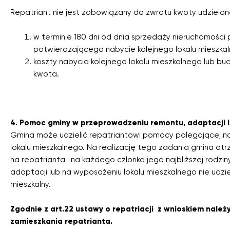
Repatriant nie jest zobowiązany do zwrotu kwoty udzielone
w terminie 180 dni od dnia sprzedaży nieruchomości
potwierdzającego nabycie kolejnego lokalu mieszka
koszty nabycia kolejnego lokalu mieszkalnego lub bu
kwota.
4. Pomoc gminy w przeprowadzeniu remontu, adaptacji l
Gmina może udzielić repatriantowi pomocy polegającej n
lokalu mieszkalnego. Na realizację tego zadania gmina ot
na repatrianta i na każdego członka jego najbliższej rod
adaptacji lub na wyposażeniu lokalu mieszkalnego nie udzie
mieszkalny.
Zgodnie z art.22 ustawy o repatriacji z wnioskiem należ
zamieszkania repatrianta.