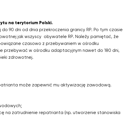
tu na terytorium Polski.
 do 90 dni od dnia przekroczenia granicy RP. Po tym czasie
wotnej jak wszyscy obywatele RP. Należy pamiętać, że
t powiązane czasowo z przebywaniem w ośrodku
że przebywać w ośrodku adaptacyjnym nawet do 180 dni,
ieki zdrowotnej.
epatrianta może zapewnić mu aktywizację zawodową.
awodowych;
 na zatrudnienie repatrianta (np. utworzenie stanowiska