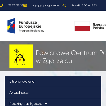
Przejdź
75 77 615 05
pcpr@pcpr.zgorzelec.pl
Pon-Pt: 7:30 – 15:30
do
treści
Strona główna
Aktualności
Rodziny zastępcze