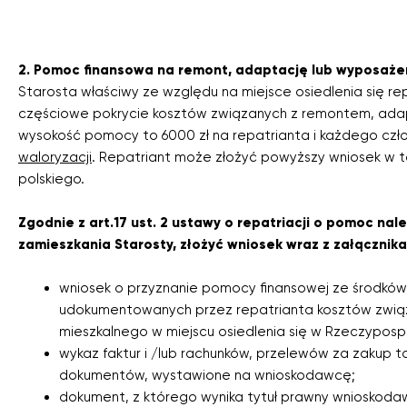
2. Pomoc finansowa na remont, adaptację lub wyposażen
Starosta właściwy ze względu na miejsce osiedlenia się r
częściowe pokrycie kosztów związanych z remontem, adap
wysokość pomocy to 6000 zł na repatrianta i każdego człon
waloryzacji
. Repatriant może złożyć powyższy wniosek w 
polskiego.
Zgodnie z art.17 ust. 2 ustawy o repatriacji o pomoc na
zamieszkania Starosty, złożyć wniosek wraz z załącznika
wniosek o przyznanie pomocy finansowej ze środków
udokumentowanych przez repatrianta kosztów zwią
mieszkalnego w miejscu osiedlenia się w Rzeczypospol
wykaz faktur i /lub rachunków, przelewów za zakup to
dokumentów, wystawione na wnioskodawcę;
dokument, z którego wynika tytuł prawny wnioskodaw