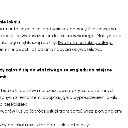
ie lokalu
epatrianta udziela na jego wniosek pomocy finansowej na
tacją lub wyposażeniem lokalu mieszkalnego. Maksymalna
ka jego najbliższej rodziny.
Kwota ta co roku podlega
terminie dwóch lat od dnia nabycia obywatelstwa
leży zgłosić się do właściwego ze względu na miejsce
mi:
 budżetu państwa na częściowe pokrycie poniesionych,
zanych z remontem, adaptacją lub wyposażeniem lokalu
itej Polskiej;
warów i usług (oprócz usługi transportu) wraz z oryginałami
cy do lokalu mieszkalnego – akt notarialny