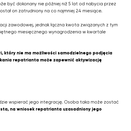
 być dokonany nie później niż 5 lat od nabycia przez
stał on zatrudniony na co najmniej 24 miesiące.
zacji zawodowej, jednak łączna kwota związanych z tym
iętnego miesięcznego wynagrodzenia w kwartale
owi, który nie ma możliwości samodzielnego podjęcia
zkania repatrianta może zapewnić aktywizację
dzie wspierać jego integrację. Osoba taka może zostać
asta, na wniosek repatrianta uzasadniony jego