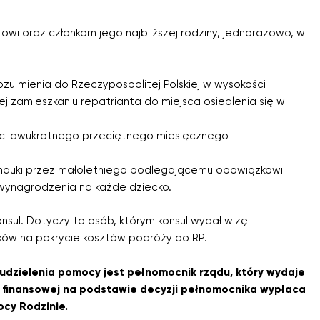
owi oraz członkom jego najbliższej rodziny, jednorazowo, w
zu mienia do Rzeczypospolitej Polskiej w wysokości
zej zamieszkaniu repatrianta do miejsca osiedlenia się w
ści dwukrotnego przeciętnego miesięcznego
 nauki przez małoletniego podlegającemu obowiązkowi
wynagrodzenia na każde dziecko.
sul. Dotyczy to osób, którym konsul wydał wizę
dków na pokrycie kosztów podróży do RP.
o udzielenia pomocy jest pełnomocnik rządu, który wydaje
 finansowej na podstawie decyzji pełnomocnika wypłaca
cy Rodzinie.