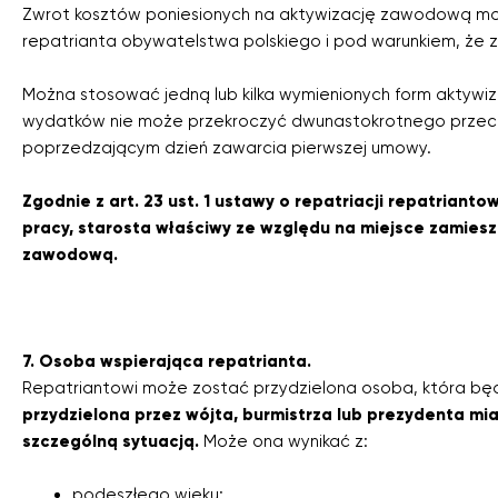
Zwrot kosztów poniesionych na aktywizację zawodową może
repatrianta obywatelstwa polskiego i pod warunkiem, że zo
Można stosować jedną lub kilka wymienionych form aktywi
wydatków nie może przekroczyć dwunastokrotnego przec
poprzedzającym dzień zawarcia pierwszej umowy.
Zgodnie z art. 23 ust. 1 ustawy o repatriacji repatriant
pracy, starosta właściwy ze względu na miejsce zamies
zawodową.
7. Osoba wspierająca repatrianta.
Repatriantowi może zostać przydzielona osoba, która bę
przydzielona przez wójta, burmistrza lub prezydenta mi
szczególną sytuacją.
Może ona wynikać z:
podeszłego wieku;