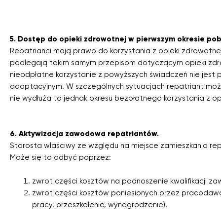
5. Dostęp do opieki zdrowotnej w pierwszym okresie poby
Repatrianci mają prawo do korzystania z opieki zdrowotnej
podlegają takim samym przepisom dotyczącym opieki zdro
nieodpłatne korzystanie z powyższych świadczeń nie jes
adaptacyjnym. W szczególnych sytuacjach repatriant mo
nie wydłuża to jednak okresu bezpłatnego korzystania z op
6. Aktywizacja zawodowa repatriantów.
Starosta właściwy ze względu na miejsce zamieszkania r
Może się to odbyć poprzez:
zwrot części kosztów na podnoszenie kwalifikacji z
zwrot części kosztów poniesionych przez pracodawcę
pracy, przeszkolenie, wynagrodzenie).