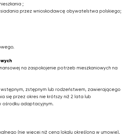
ieszkania ;
osiadania przez wnioskodawcę obywatelstwa polskiego;
kowego.
owych
inansowej na zaspokojenie potrzeb mieszkaniowych na
 wstępnym, zstępnym lub rodzeństwem, zawierającego
się przez okres nie krótszy niż 2 lata lub
 w ośrodku adaptacyjnym.
alnego (nie więcej niż cena lokalu określona w umowie),