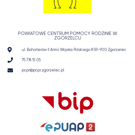
POWIATOWE CENTRUM POMOCY RODZINIE W
ZGORZELCU
ul. Bohaterów II Armii Wojska Polskiego 8 59-900 Zgorzelec
75 776 15 05
pcpr@pcpr.zgorzelec.pl