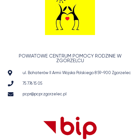
POWIATOWE CENTRUM POMOCY RODZINIE W
ZGORZELCU
ul. Bohaterów II Armii Wojska Polskiego 8 59-900 Zgorzelec
75 776 15 05
pcpr@pcpr.zgorzelec.pl