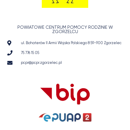
POWIATOWE CENTRUM POMOCY RODZINIE W
ZGORZELCU
ul. Bohaterów II Armii Wojska Polskiego 8 59-900 Zgorzelec
75 776 15 05
pcpr@pcpr.zgorzelec.pl