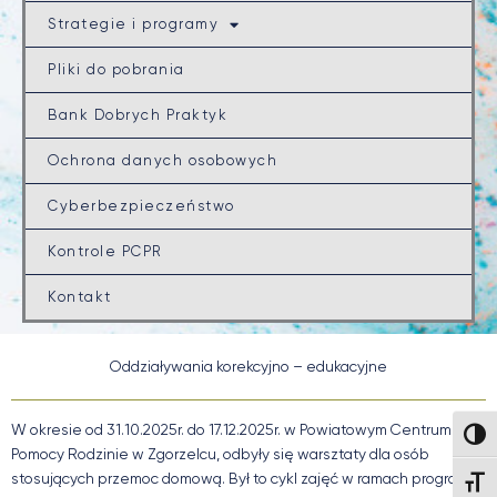
Strategie i programy
Pliki do pobrania
Bank Dobrych Praktyk
Ochrona danych osobowych
Cyberbezpieczeństwo
Kontrole PCPR
Kontakt
Oddziaływania korekcyjno – edukacyjne
W okresie od 31.10.2025r. do 17.12.2025r. w Powiatowym Centrum
Wysok
Pomocy Rodzinie w Zgorzelcu, odbyły się warsztaty dla osób
stosujących przemoc domową. Był to cykl zajęć w ramach programu
Wielk