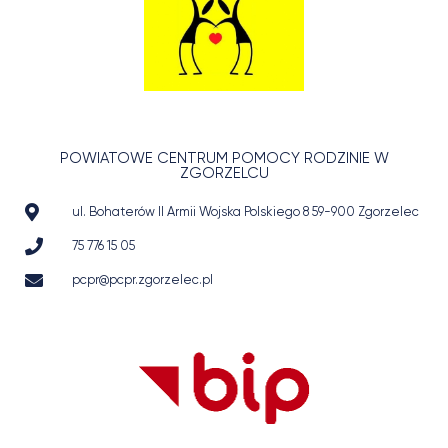
POWIATOWE CENTRUM POMOCY RODZINIE W
ZGORZELCU
ul. Bohaterów II Armii Wojska Polskiego 8 59-900 Zgorzelec
75 776 15 05
pcpr@pcpr.zgorzelec.pl