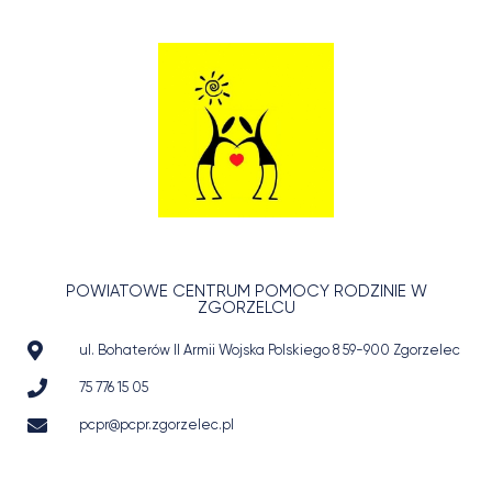
POWIATOWE CENTRUM POMOCY RODZINIE W
ZGORZELCU
ul. Bohaterów II Armii Wojska Polskiego 8 59-900 Zgorzelec
75 776 15 05
pcpr@pcpr.zgorzelec.pl