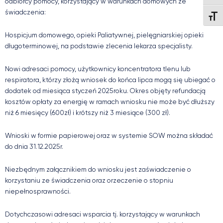
odbiorcy pomocy, korzystający w warunkach domowych ze
świadczenia:
Wielk
Hospicjum domowego, opieki Paliatywnej, pielęgniarskiej opieki
długoterminowej, na podstawie zlecenia lekarza specjalisty.
Nowi adresaci pomocy, użytkownicy koncentratora tlenu lub
respiratora, którzy złożą wniosek do końca lipca mogą się ubiegać o
dodatek od miesiąca styczeń 2025roku. Okres objęty refundacją
kosztów opłaty za energię w ramach wniosku nie może być dłuższy
niż 6 miesięcy (600zł) i krótszy niż 3 miesiące (300 zł).
Wnioski w formie papierowej oraz w systemie SOW można składać
do dnia 31.12.2025r.
Niezbędnym załącznikiem do wniosku jest zaświadczenie o
korzystaniu ze świadczenia oraz orzeczenie o stopniu
niepełnosprawności.
Dotychczasowi adresaci wsparcia tj. korzystający w warunkach