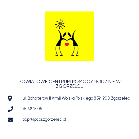
POWIATOWE CENTRUM POMOCY RODZINIE W
ZGORZELCU
ul. Bohaterów II Armii Wojska Polskiego 8 59-900 Zgorzelec
75 776 15 05
pcpr@pcpr.zgorzelec.pl