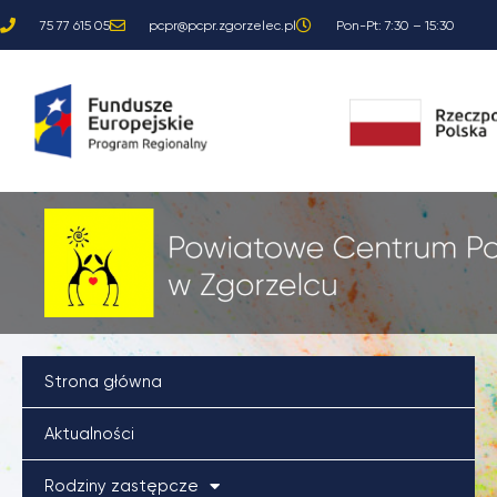
Przejdź
75 77 615 05
pcpr@pcpr.zgorzelec.pl
Pon-Pt: 7:30 – 15:30
do
treści
Strona główna
Aktualności
Rodziny zastępcze