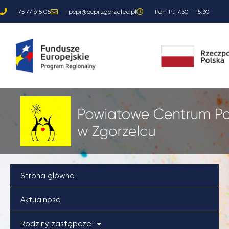
Przejdź
75 77 615 05
pcpr@pcpr.zgorzelec.pl
Pon-Pt: 7:30 – 15:30
do
treści
Strona główna
Aktualności
Rodziny zastępcze