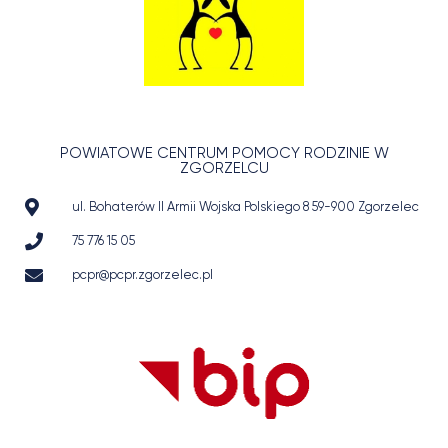
POWIATOWE CENTRUM POMOCY RODZINIE W
ZGORZELCU
ul. Bohaterów II Armii Wojska Polskiego 8 59-900 Zgorzelec
75 776 15 05
pcpr@pcpr.zgorzelec.pl